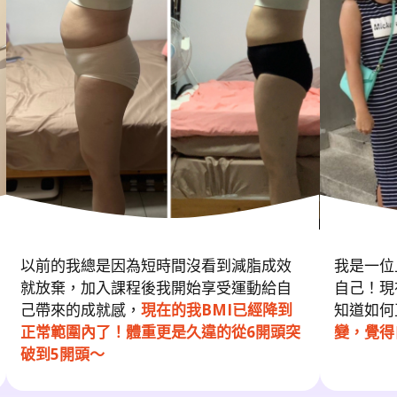
以前的我總是因為短時間沒看到減脂成效
我是一位
就放棄，加入課程後我開始享受運動給自
自己！現
己帶來的成就感，
現在的我BMI已經降到
知道如何
正常範圍內了！體重更是久違的從6開頭突
變，覺得
破到5開頭～