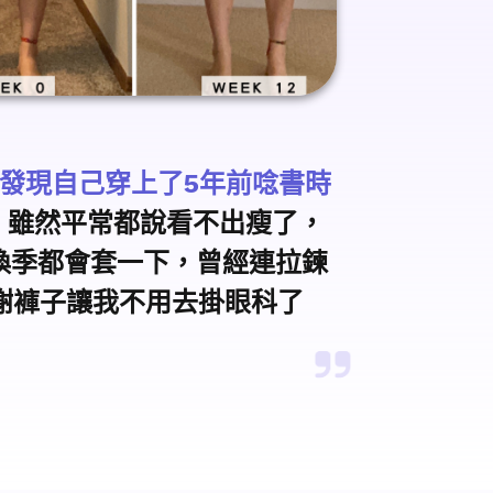
發現自己穿上了5年前唸書時
G 雖然平常都說看不出瘦了，
換季都會套一下，曾經連拉鍊
 感謝褲子讓我不用去掛眼科了