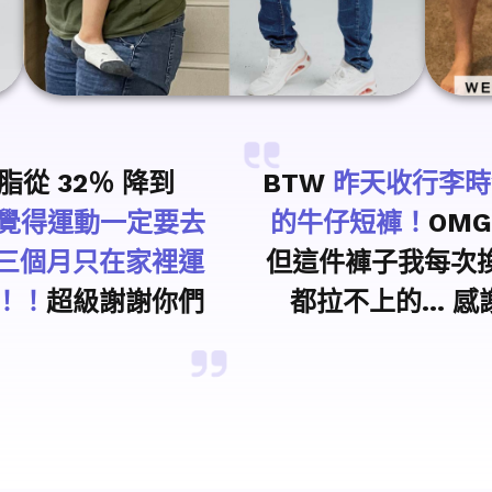
從 32％ 降到
BTW
昨天收行李時
覺得運動一定要去
的牛仔短褲！
OM
三個月只在家裡運
但這件褲子我每次
！！
超級謝謝你們
都拉不上的...