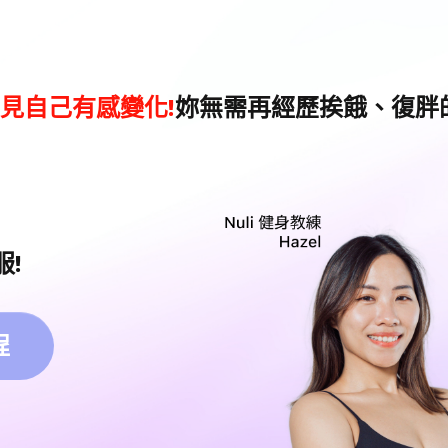
見自己有感變化!
妳無需再經歷挨餓、復胖
!
程