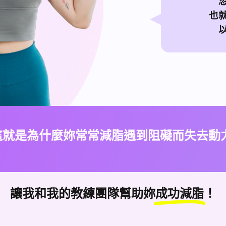
也
這就是為什麼妳常常減脂遇到阻礙而失去動力
讓我和我的教練團隊幫助妳
成功減脂
！