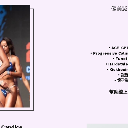
健美減
• ACE-
• Progressive Cali
• Funct
• Hardstyle
• Kickboxi
• 銀
• 懷孕
幫助線上
Candice