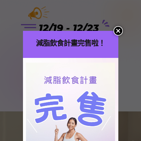
OptimizePress Popup Overlay
OptimizePress Popup Overlay.
減脂飲食計畫完售啦！