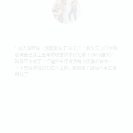
” 加入課程後，我體重減了7.6公斤！我昨天收行李時
發現自己穿上五年前唸書的牛仔短褲！OMG雖然平
時看不出瘦了，但這件牛仔褲我每次換季都會套一
下！
曾經連拉鍊都拉不上的... 感謝褲子讓我不用去掛
眼科了
“