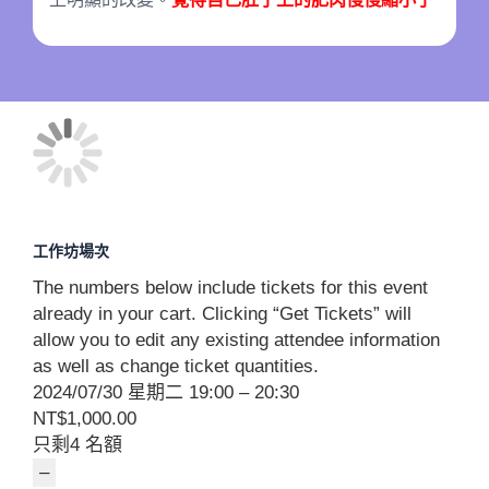
工作坊場次
The numbers below include tickets for this event
already in your cart. Clicking “Get Tickets” will
allow you to edit any existing attendee information
as well as change ticket quantities.
2024/07/30 星期二 19:00 – 20:30
NT$
1,000.00
只剩
4
名額
Decrease
–