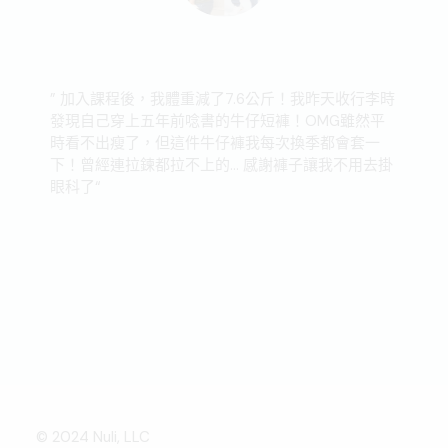
” 加入課程後，我體重減了7.6公斤！我昨天收行李時
發現自己穿上五年前唸書的牛仔短褲！OMG雖然平
時看不出瘦了，但這件牛仔褲我每次換季都會套一
下！
曾經連拉鍊都拉不上的... 感謝褲子讓我不用去掛
眼科了
“
© 2024 Nuli, LLC