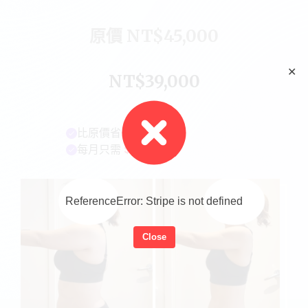
原價 NT$45,000
✕
NT$39,000
比原價省
$5,100!
每月只需
$13,300
ReferenceError: Stripe is not defined
Close