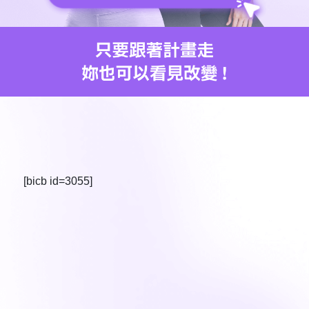
[bicb id=3055]