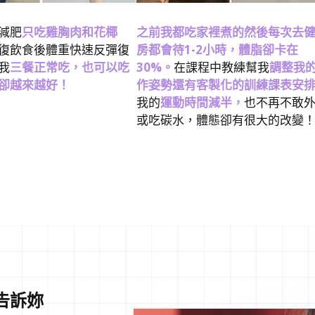
減肥
只吃雞胸肉和花椰
之前我都吃家裡煮的然後每次去
復飲食後體重快速反彈復
房都會待1-2小時，體脂卻卡在
我
三餐正常吃，也可以吃
30%。
在課程中教練幫我
調整我
卻越來越好！
作姿勢還有客製化的訓練課表安
我的
運動時間減半，
也不再不敢
或吃碳水，體態卻有很大的改變
告訴妳