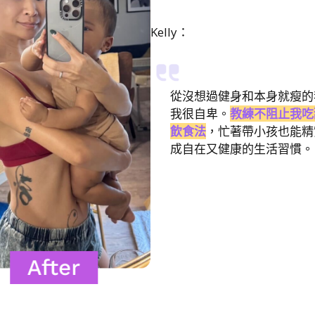
Kelly：
從沒想過健身和本身就瘦的
我很自卑。
教練不阻止我吃
飲食法
，忙著帶小孩也能精
成自在又健康的生活習慣。