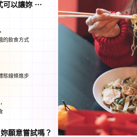
式可以讓妳 ⋯
，
餓的飲食方式
體態線條進步
，
食
，妳願意嘗試嗎？