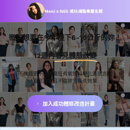
Moni x Nüli 成功減脂專屬名額
徵求想要在今年瘦下6-10公斤的妳！
12週內
看見體態改變
不挨餓更不需要瘋狂有氧的科學化減脂方式
看見真實且不復胖的長久效果
加入成功體態改造計畫